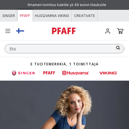
Siirry sisältöön
Ilmainen toimitus kaikille yli 49 euron tilauksille
SINGER
PFAFF
HUSQVARNA VIKING
CREATIVATE
Etsi
3 TUOTEMERKKIÄ, 1 TOIMITTAJA