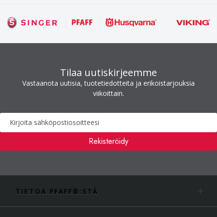
Tilaa uutiskirjeemme
Vastaanota uutisia, tuotetiedotteita ja erikoistarjouksia
viikoittain.
Uutiskirje
Rekisteröidy
TIETOA PFAFF®:STÄ