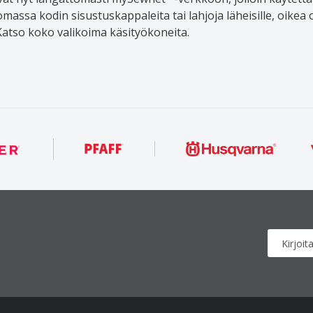
uomassa kodin sisustuskappaleita tai lahjoja läheisille, oik
Katso koko valikoima käsityökoneita.