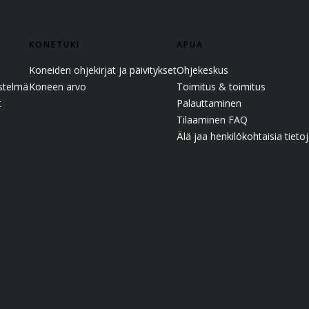
Ä
KONETUKI
APUA
Koneiden ohjekirjat ja päivitykset
Ohjekeskus
estelmä
Koneen arvo
Toimitus & toimitus
t
Palauttaminen
Tilaaminen FAQ
Älä jaa henkilökohtaisia tietoj