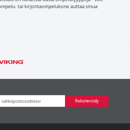
ea ompelu- tai kirjontaompelukone auttaa sinua
Uutiskirje
Rekisteröidy