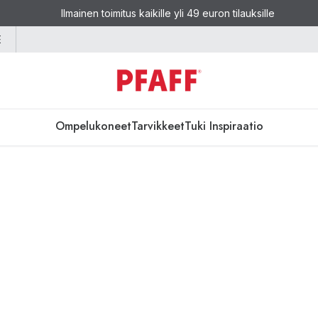
Ilmainen toimitus kaikille yli 49 euron tilauksille
E
Ompelukoneet
Tarvikkeet
Tuki
Inspiraatio