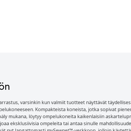
hön
rastus, varsinkin kun valmiit tuotteet näyttävät täydellisest
elukoneeseen. Kompakteista koneista, jotka sopivat pienem
ekoäly mukana, löytyy ompelukoneita kaikenlaisiin askartelu
arjoaa eksklusiivisia ompeleita tai antaa sinulle mahdollisuud
t nyt langattomasti mySewnet™-verkkoon, jolloin käytettäv