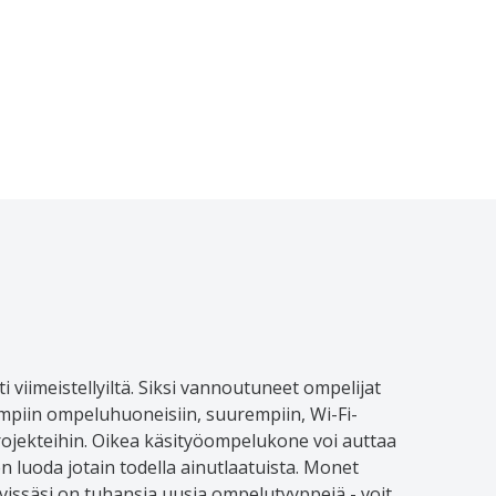
i viimeistellyiltä. Siksi vannoutuneet ompelijat
piin ompeluhuoneisiin, suurempiin, Wi-Fi-
projekteihin. Oikea käsityöompelukone voi auttaa
en luoda jotain todella ainutlaatuista. Monet
issäsi on tuhansia uusia ompelutyyppejä - voit