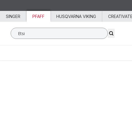
Siirry sisältöön
SINGER
PFAFF
HUSQVARNA VIKING
CREATIVAT
Etsi SVP Worldwide