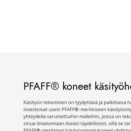
PFAFF® koneet käsityö
Käsityön tekeminen on tyydyttävä ja palkitseva har
investoivat usein PFAFF®-merkkiseen käsityöomp
yhteydellä varustettuihin malleihin, joissa on t
sinua ilmaisemaan itseäsi täydellisesti, sillä se t
PFAFF®-merkkiset käsityöompelukoneet yhdistyvä