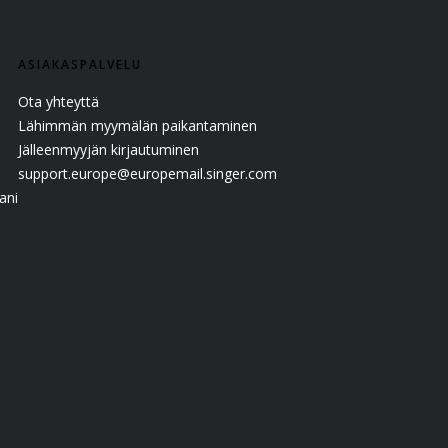
ASIAKASPALVELU
Ota yhteyttä
Lähimmän myymälän paikantaminen
Jälleenmyyjän kirjautuminen
support.europe@europemail.singer.com
ani