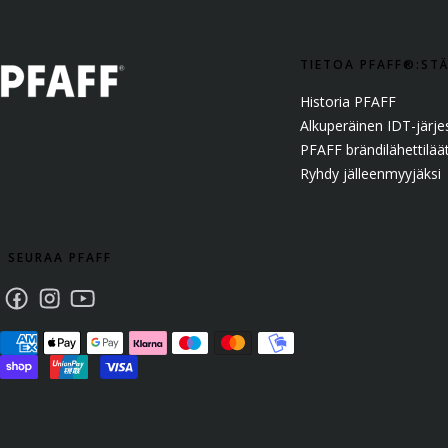
TIETOA PFAFF®:ST
Historia PFAFF
Alkuperäinen IDT-järj
PFAFF brändilähettilää
Ryhdy jälleenmyyjäksi
SEURAA PFAFF
Facebook
Instagram
Youtube