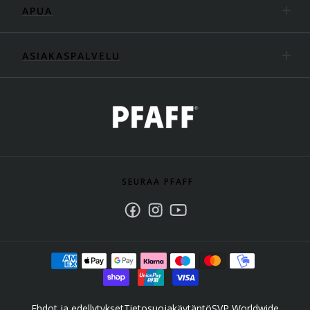
APUA
ASIAKASPALVELU
SEURAA PFAFF
Facebook
Instagram
Youtube
Ehdot ja edellytykset
Tietosuojakäytäntö
SVP Worldwide