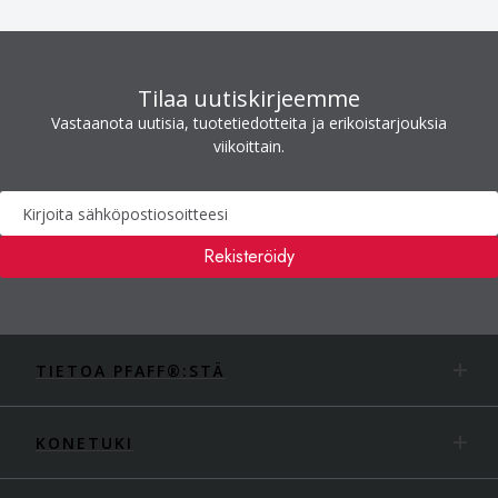
Tilaa uutiskirjeemme
Vastaanota uutisia, tuotetiedotteita ja erikoistarjouksia
viikoittain.
Uutiskirje
Rekisteröidy
TIETOA PFAFF®:STÄ
KONETUKI