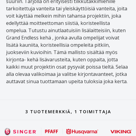
suuriin. Tarjolla on erityisesti tilkkutäkkimiehille
tarkoitettuja vanteita tai yleiskäyttöisiä vanteita, joita
voit käyttää melkein mihin tahansa projektiin, joka
edellyttää moitteettoman siistiä, koristeellista
ompelua. Tutustu ainutlaatuisiin lisälaitteisiin, kuten
Grand Endless kehä , jonka avulla ompelijat voivat
lisätä kauniita, koristeellisia ompeleita pitkiin,
juokseviin kuvioihin. Tämä mallisto sisältää myös
kirjonta- kehä lisävarusteita, kuten oppaita, jotta
kaikki muut projektin osat pysyvät poissa tieltä. Selaa
alla olevaa valikoimaa ja valitse kirjontavanteet, jotka
auttavat sinua tuottamaan upeita tuloksia joka kerta.
3 TUOTEMERKKIÄ, 1 TOIMITTAJA