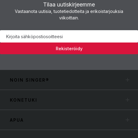
Tilaa uutiskirjeemme
Vastaanota uutisia, tuotetiedotteita ja erikoistarjouksia
viikoittain.
Uutiskirje
Rekisteröidy
NOIN SINGER®
KONETUKI
APUA