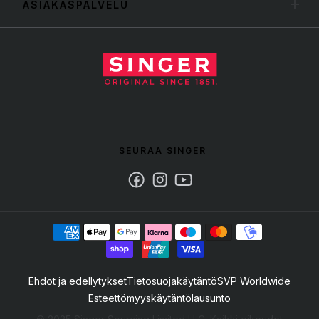
ASIAKASPALVELU
SEURAA SINGER
Facebook
Instagram
Youtube
Ehdot ja edellytykset
Tietosuojakäytäntö
SVP Worldwide
Esteettömyyskäytäntölausunto