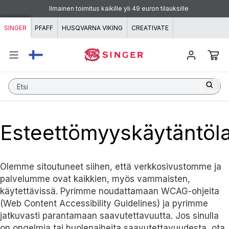
Siirry sisältöön
Ilmainen toimitus kaikille yli 49 euron tilauksille
SINGER
PFAFF
HUSQVARNA VIKING
CREATIVATE
Etsi
Esteettömyyskäytäntöl
Olemme sitoutuneet siihen, että verkkosivustomme ja
palvelumme ovat kaikkien, myös vammaisten,
käytettävissä. Pyrimme noudattamaan WCAG-ohjeita
(Web Content Accessibility Guidelines) ja pyrimme
jatkuvasti parantamaan saavutettavuutta. Jos sinulla
on ongelmia tai huolenaiheita saavutettavuudesta, ota