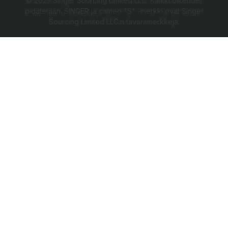
© 2025 Singer Sourcing Limited LLC. Kaikki oikeudet
pidätetään. SINGER ja cameo "S" -merkki ovat Singer
Sourcing Limited LLC:n tavaramerkkejä.