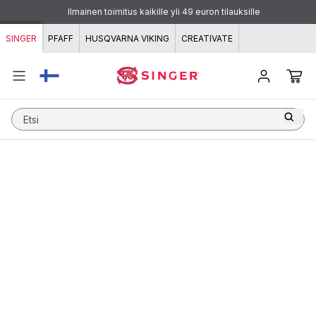
Siirry sisältöön
Maksa KLARNAlla - joustavaa ja yksinkertaista!
Ilmainen toimitus kaikille yli 49 euron tilauksille
SINGER
PFAFF
HUSQVARNA VIKING
CREATIVATE
Etsi