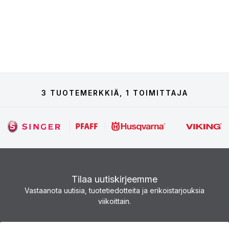
3 TUOTEMERKKIÄ, 1 TOIMITTAJA
Tilaa uutiskirjeemme
Vastaanota uutisia, tuotetiedotteita ja erikoistarjouksia
viikoittain.
Uutiskirje