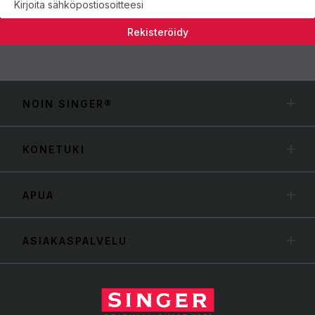
Rekisteröidy
NOIN SINGER®
KONETUKI
APUA
ASIAKASPALVELU