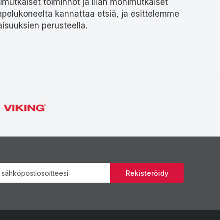
onimutkaiset toiminnot ja liian monimutkaiset
mpelukoneelta kannattaa etsiä, ja esittelemme
aisuuksien perusteella.
Uutiskirje
Rekisteröidy