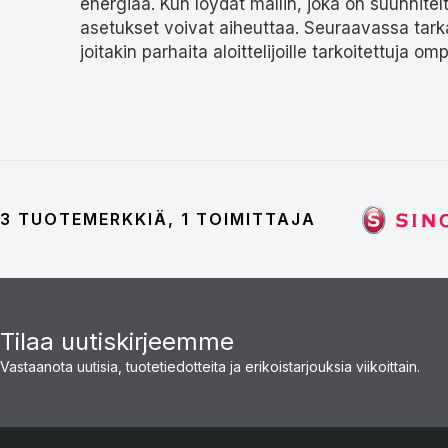
energiaa. Kun löydät mallin, joka on suunnitelt
asetukset voivat aiheuttaa. Seuraavassa tarka
joitakin parhaita aloittelijoille tarkoitettuja
3 TUOTEMERKKIÄ, 1 TOIMITTAJA
Tilaa uutiskirjeemme
Vastaanota uutisia, tuotetiedotteita ja erikoistarjouksia viikoittain.