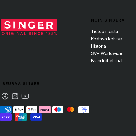
NOIN SINGER®
Tietoa meistä
Kestävä kehitys
Historia
SVP Worldwide
Brändilähettiläät
SEURAA SINGER
Facebook
Instagram
Youtube