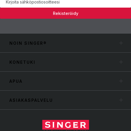
Rekisteröidy
NOIN SINGER®
KONETUKI
APUA
ASIAKASPALVELU