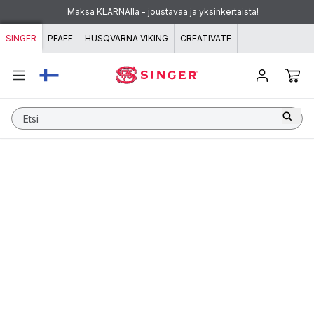
Siirry sisältöön
Maksa KLARNAlla - joustavaa ja yksinkertaista!
SINGER
PFAFF
HUSQVARNA VIKING
CREATIVATE
Etsi