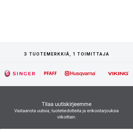
3 TUOTEMERKKIÄ, 1 TOIMITTAJA
Tilaa uutiskirjeemme
Vastaanota uutisia, tuotetiedotteita ja erikoistarjouksia
viikoittain.
Uutiskirje