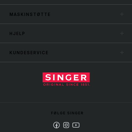
MASKINSTØTTE
HJELP
KUNDESERVICE
FØLGE SINGER