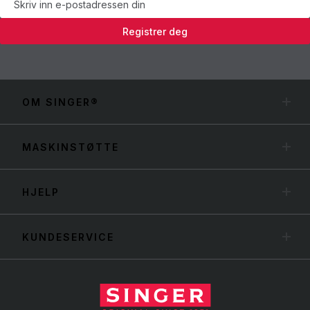
Registrer deg
OM SINGER®
MASKINSTØTTE
HJELP
KUNDESERVICE