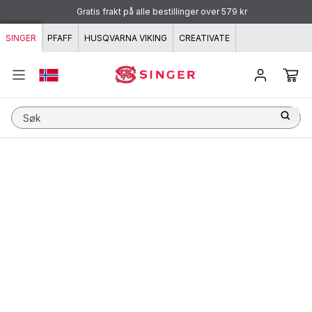
Hopp til innhold
Gratis frakt på alle bestillinger over 579 kr
SINGER
PFAFF
HUSQVARNA VIKING
CREATIVATE
Søk