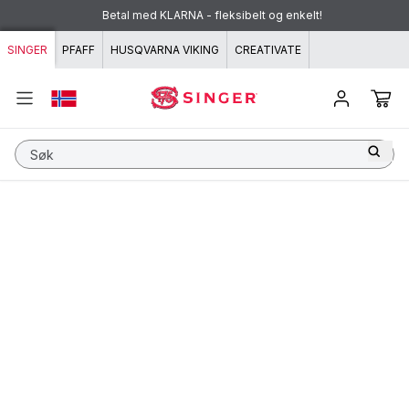
Hopp til innhold
Betal med KLARNA - fleksibelt og enkelt!
SINGER
PFAFF
HUSQVARNA VIKING
CREATIVATE
Søk