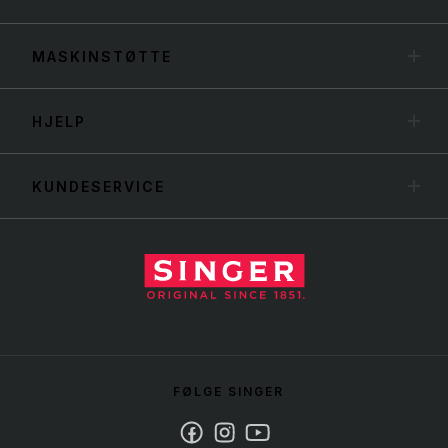
MASKINSTØTTE
HJELP
KUNDESERVICE
FØLGE SINGER