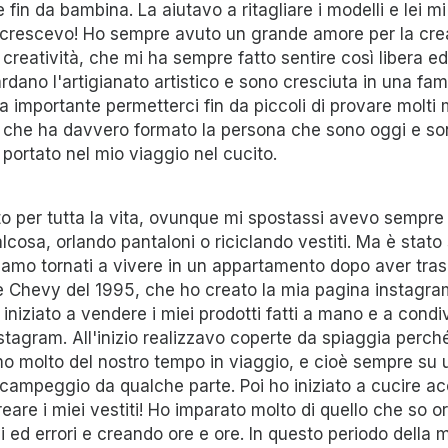
 fin da bambina. La aiutavo a ritagliare i modelli e lei m
crescevo! Ho sempre avuto un grande amore per la crea
creatività, che mi ha sempre fatto sentire così libera ed
uardano l'artigianato artistico e sono cresciuta in una fa
 importante permetterci fin da piccoli di provare molti m
iò che ha davvero formato la persona che sono oggi e s
portato nel mio viaggio nel cucito.
o per tutta la vita, ovunque mi spostassi avevo sempr
osa, orlando pantaloni o riciclando vestiti. Ma è stato 
siamo tornati a vivere in un appartamento dopo aver tra
ne Chevy del 1995, che ho creato la mia pagina instagr
o iniziato a vendere i miei prodotti fatti a mano e a condi
Instagram. All'inizio realizzavo coperte da spiaggia perc
amo molto del nostro tempo in viaggio, e cioè sempre su
n campeggio da qualche parte. Poi ho iniziato a cucire ac
creare i miei vestiti! Ho imparato molto di quello che so
i ed errori e creando ore e ore. In questo periodo della mi