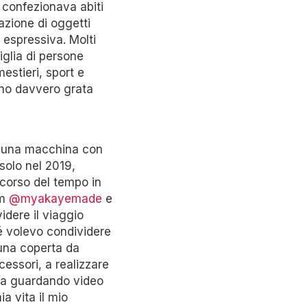
i confezionava abiti
zione di oggetti
 espressiva. Molti
miglia di persone
estieri, sport e
ono davvero grata
e una macchina con
solo nel 2019,
scorso del tempo in
am
@myakayemade
e
videre il viaggio
hé volevo condividere
 una coperta da
cessori, a realizzare
 ora guardando video
a vita il mio