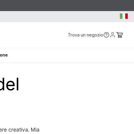
Trova un negozio
ione
del
ere creativa. Mia