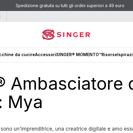
Spedizione gratuita su tutti gli ordini superiori a 49 euro
E
chine da cucire
Accessori
SINGER® MOMENTO™
Risorse
Ispiraz
 Ambasciatore 
: Mya
 sono un'imprenditrice, una creatrice digitale e amo ess