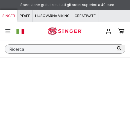
Vai al contenuto
Spedizione gratuita su tutti gli ordini superiori a 49 euro
SINGER
PFAFF
HUSQVARNA VIKING
CREATIVATE
Ricerca