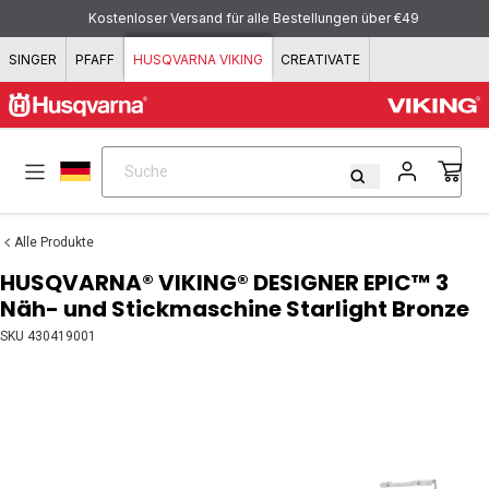
Zum Inhalt springen
Bezahlen mit KLARNA - flexibel und einfach!
SINGER
PFAFF
HUSQVARNA VIKING
CREATIVATE
Suche
Suche
Alle Produkte
HUSQVARNA® VIKING® DESIGNER EPIC™ 3
Näh- und Stickmaschine Starlight Bronze
SKU
430419001