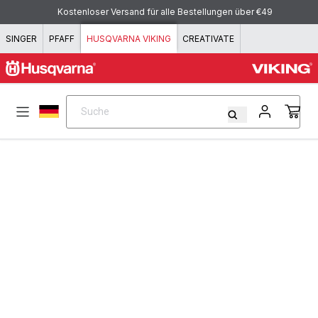
Zum Inhalt springen
Kostenloser Versand für alle Bestellungen über €49
SINGER
PFAFF
HUSQVARNA VIKING
CREATIVATE
Suche
Suche