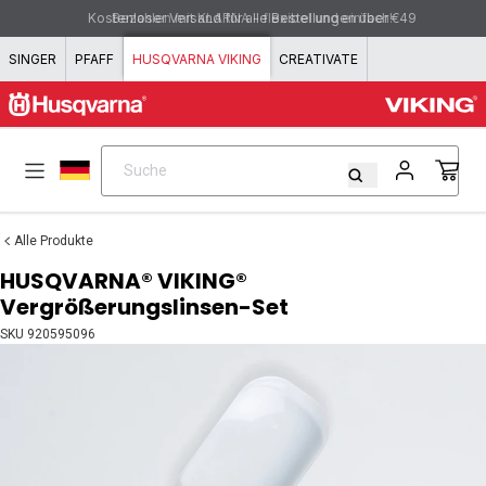
Zum Inhalt springen
Kostenloser Versand für alle Bestellungen über €49
Bezahlen mit KLARNA - flexibel und einfach!
SINGER
PFAFF
HUSQVARNA VIKING
CREATIVATE
Suche
Suche
Alle Produkte
HUSQVARNA® VIKING®
Vergrößerungslinsen-Set
SKU
920595096