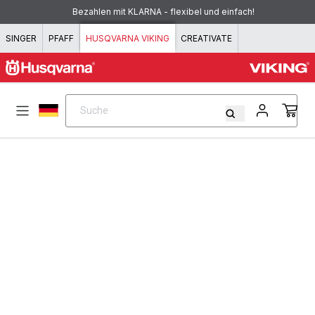
Zum Inhalt springen
Bezahlen mit KLARNA - flexibel und einfach!
SINGER
PFAFF
HUSQVARNA VIKING
CREATIVATE
Suche
Suche