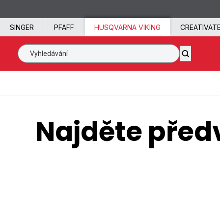
Přeskočit na obsah
SINGER
PFAFF
HUSQVARNA VIKING
CREATIVAT
Vyhledávání SVP po celém světě
Najděte před