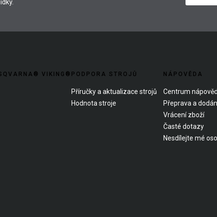
ídky.
SQVARNA® VIKING®
PODPORA STROJŮ
NÁPOVĚDA
Příručky a aktualizace strojů
Centrum nápově
Hodnota stroje
Přeprava a dodán
Vrácení zboží
Časté dotazy
Nesdílejte mé oso