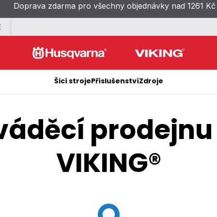
Doprava zdarma pro všechny objednávky nad 1261 Kč
E
Šicí stroje
Příslušenství
Zdroje
váděcí prodejn
VIKING®