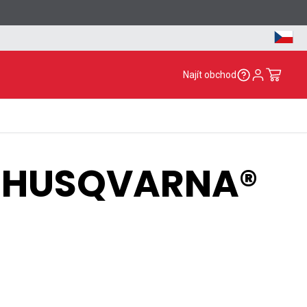
Najít obchod
u
HUSQVARNA®