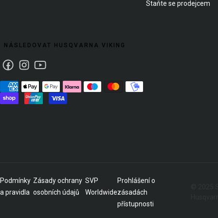
Staňte se prodejcem
NÁSLEDOVAT HUSQVARNA VIKING
Facebook
Instagram
Youtube
Podmínky
Zásady ochrany
SVP
Prohlášení o
© 2025 S
a pravidla
osobních údajů
Worldwide
zásadách
Husqvarn
přístupnosti