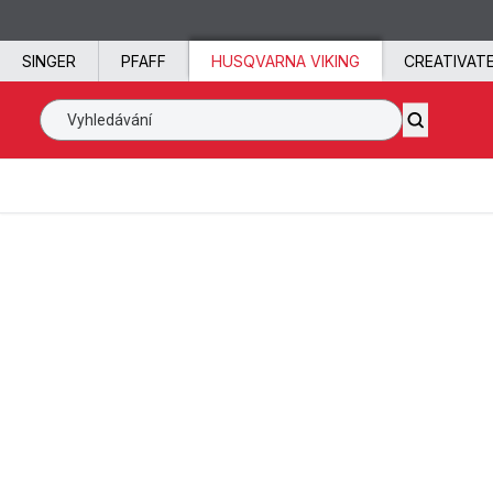
Přeskočit na obsah
SINGER
PFAFF
HUSQVARNA VIKING
CREATIVAT
Vyhledávání SVP po celém světě