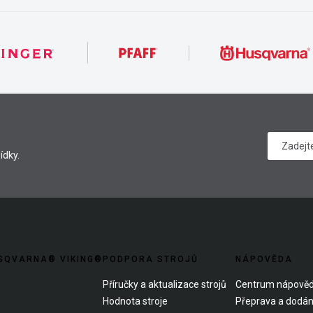
ídky.
SQVARNA® VIKING®
PODPORA STROJŮ
NÁPOVĚDA
Příručky a aktualizace strojů
Centrum nápově
Hodnota stroje
Přeprava a dodán