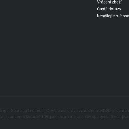
Vrácení zboží
Časté dotazy
Nesdílejte mé oso
inger Sourcing Limited LLC. Všechna práva vyhrazena. VIKING je ochra
a a zařízení s korunkou "H" jsou ochranné známky společnosti Husqvarna