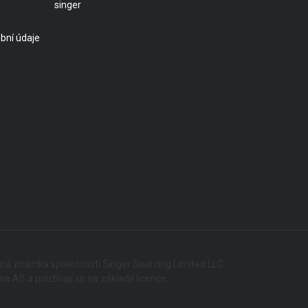
singer
bní údaje
nná známka společnosti Singer Sourcing Limited LLC.
 AB a používají se na základě licence.