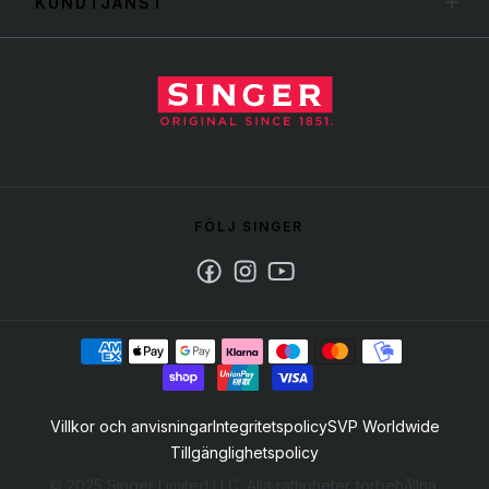
KUNDTJÄNST
FÖLJ SINGER
Facebook
Instagram
Youtube
Villkor och anvisningar
Integritetspolicy
SVP Worldwide
Tillgänglighetspolicy
© 2025 Singer Limited LLC. Alla rättigheter förbehållna.