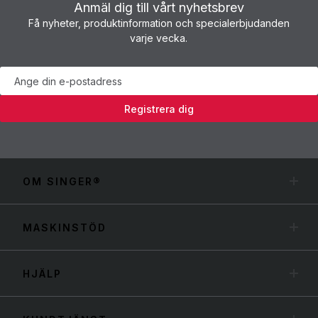
Anmäl dig till vårt nyhetsbrev
Få nyheter, produktinformation och specialerbjudanden
varje vecka.
Nyhetsbrev
Registrera dig
OM SINGER®
MASKINSTÖD
HJÄLP