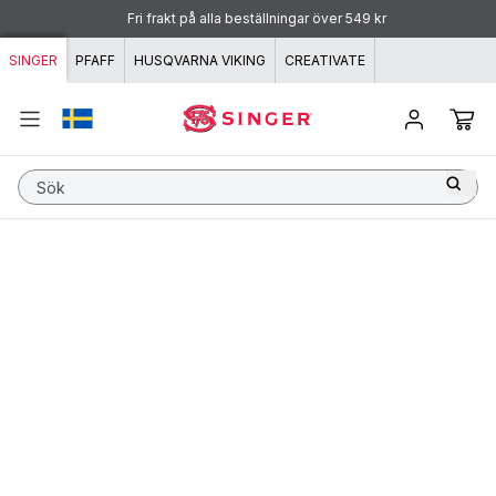
Hoppa till innehåll
Fri frakt på alla beställningar över 549 kr
SINGER
PFAFF
HUSQVARNA VIKING
CREATIVATE
Sök