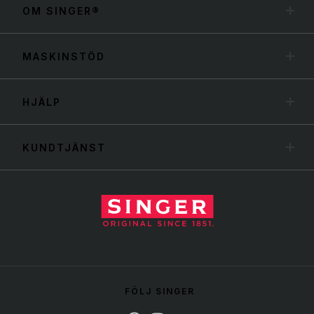
OM SINGER®
MASKINSTÖD
HJÄLP
KUNDTJÄNST
FÖLJ SINGER