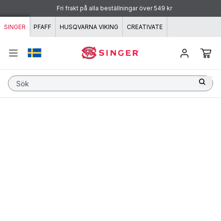
Hoppa till innehåll
Fri frakt på alla beställningar över 549 kr
SINGER
PFAFF
HUSQVARNA VIKING
CREATIVATE
Sök