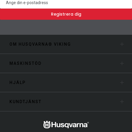
Registrera dig
OM HUSQVARNA® VIKING
MASKINSTÖD
HJÄLP
KUNDTJÄNST