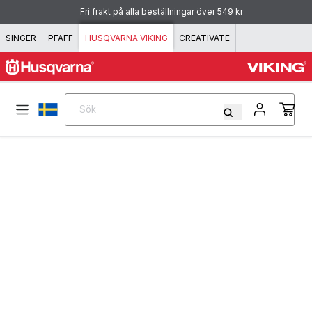
Hoppa till innehåll
Fri frakt på alla beställningar över 549 kr
SINGER
PFAFF
HUSQVARNA VIKING
CREATIVATE
Sök
Sök