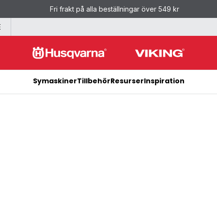
Fri frakt på alla beställningar över 549 kr
E
Symaskiner
Tillbehör
Resurser
Inspiration