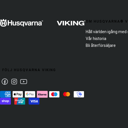
OM HUSQVARNA® V
Håll världen igång me
Vår historia
Bli återförsäljare
FÖLJ HUSQVARNA VIKING
Facebook
Instagram
Youtube