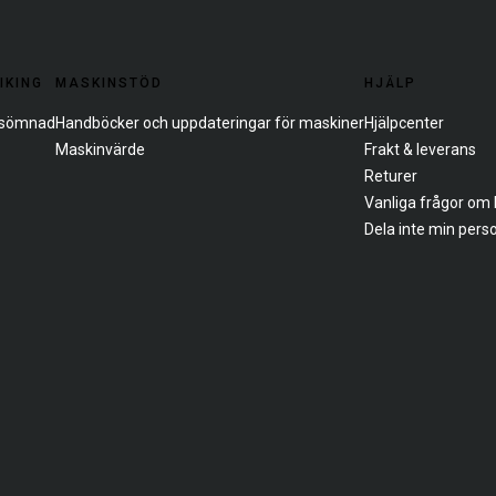
IKING
MASKINSTÖD
HJÄLP
d sömnad
Handböcker och uppdateringar för maskiner
Hjälpcenter
Maskinvärde
Frakt & leverans
Returer
Vanliga frågor om 
Dela inte min pers