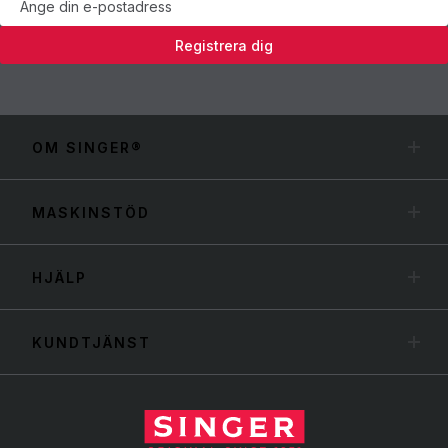
Registrera dig
OM SINGER®
MASKINSTÖD
HJÄLP
KUNDTJÄNST