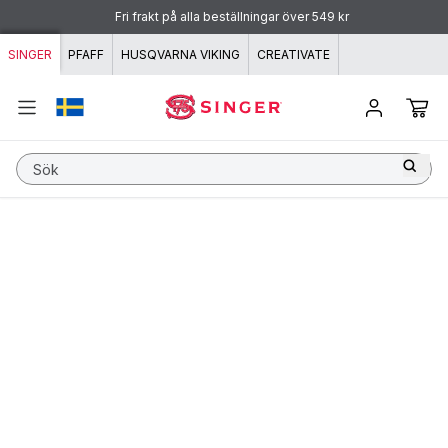
Hoppa till innehåll
Fri frakt på alla beställningar över 549 kr
SINGER
PFAFF
HUSQVARNA VIKING
CREATIVATE
Sök