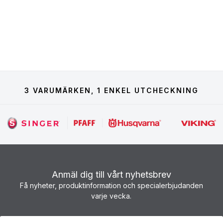
3 VARUMÄRKEN, 1 ENKEL UTCHECKNING
Anmäl dig till vårt nyhetsbrev
Få nyheter, produktinformation och specialerbjudanden
varje vecka.
Nyhetsbrev