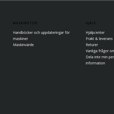
MASKINSTÖD
HJÄLP
Handböcker och uppdateringar för
Hjälpcenter
maskiner
Frakt & leverans
Maskinvärde
Returer
Vanliga frågor om
Dela inte min per
information