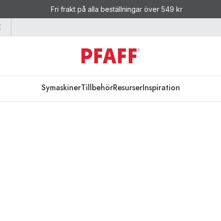
Fri frakt på alla beställningar över 549 kr
E
Symaskiner
Tillbehör
Resurser
Inspiration