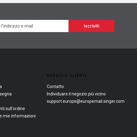
Newsletter
Iscriviti
SERVIZIO CLIENTI
a
Contatto
nsegna
Individuare il negozio più vicino
support.europe@europemail.singer.com
i sull'ordine
le mie informazioni