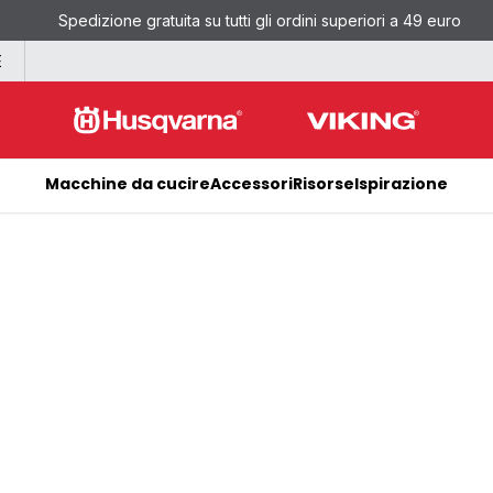
Spedizione gratuita su tutti gli ordini superiori a 49 euro
E
Macchine da cucire
Accessori
Risorse
Ispirazione