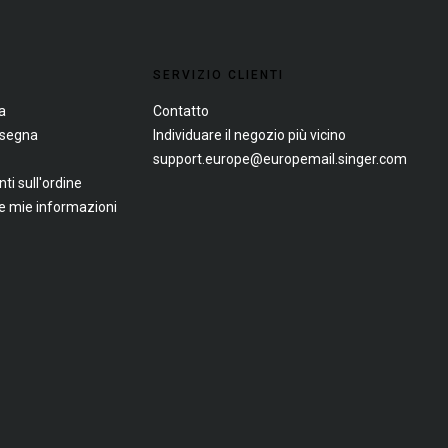
SERVIZIO CLIENTI
a
Contatto
nsegna
Individuare il negozio più vicino
support.europe@europemail.singer.com
i sull'ordine
le mie informazioni