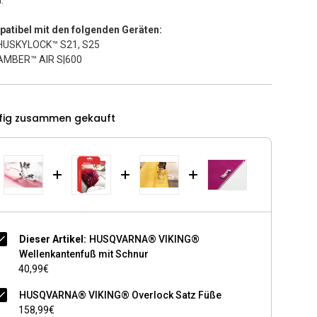
.
atibel mit den folgenden Geräten:
HUSKYLOCK™ S21, S25
AMBER™ AIR S|600
fig zusammen gekauft
Dieser Artikel:
HUSQVARNA® VIKING®
Wellenkantenfuß mit Schnur
40,99€
HUSQVARNA® VIKING® Overlock Satz Füße
158,99€