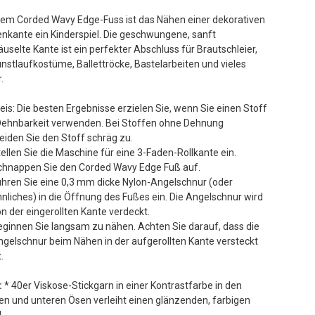
dem Corded Wavy Edge-Fuss ist das Nähen einer dekorativen
enkante ein Kinderspiel. Die geschwungene, sanft
äuselte Kante ist ein perfekter Abschluss für Brautschleier,
unstlaufkostüme, Ballettröcke, Bastelarbeiten und vieles
.
eis: Die besten Ergebnisse erzielen Sie, wenn Sie einen Stoff
Dehnbarkeit verwenden. Bei Stoffen ohne Dehnung
eiden Sie den Stoff schräg zu.
ellen Sie die Maschine für eine 3-Faden-Rollkante ein.
chnappen Sie den Corded Wavy Edge Fuß auf.
ühren Sie eine 0,3 mm dicke Nylon-Angelschnur (oder
nliches) in die Öffnung des Fußes ein. Die Angelschnur wird
n der eingerollten Kante verdeckt.
eginnen Sie langsam zu nähen. Achten Sie darauf, dass die
ngelschnur beim Nähen in der aufgerollten Kante versteckt
t.
:
* 40er Viskose-Stickgarn in einer Kontrastfarbe in den
en und unteren Ösen verleiht einen glänzenden, farbigen