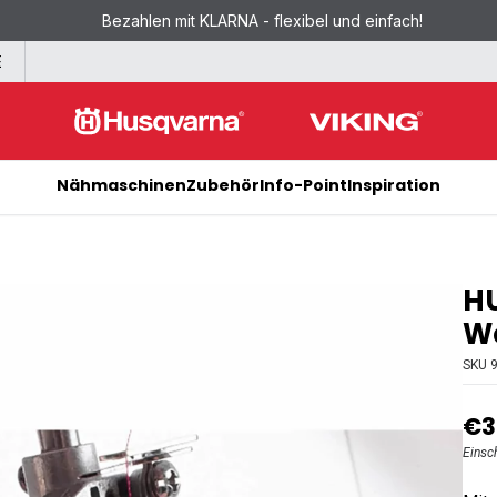
Bezahlen mit KLARNA - flexibel und einfach!
E
Nähmaschinen
Zubehör
Info-Point
Inspiration
H
We
SKU
€3
Einsc