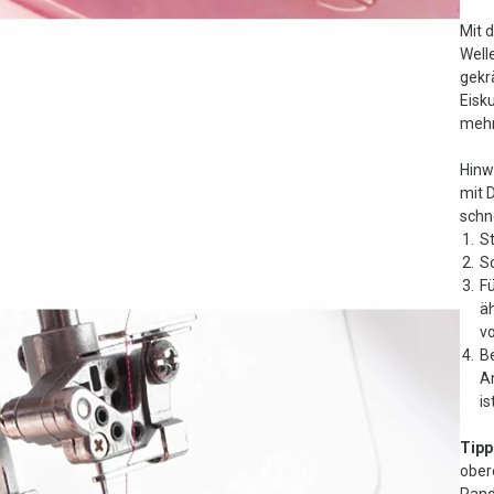
Mit 
Well
gekr
Eisk
mehr
Hinw
mit 
schn
St
S
F
äh
vo
B
A
is
Tipp
ober