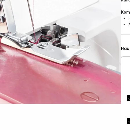
Rand
Komp
Häu