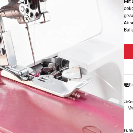
Mit 
deko
gesc
Absc
Ball
Ei
Ko
Mw
Fun