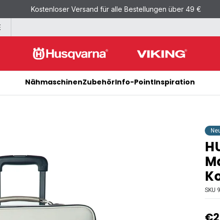
Kostenloser Versand für alle Bestellungen über 49 €
E
Nähmaschinen
Zubehör
Info-Point
Inspiration
Ne
H
Ma
Ko
SKU
€2