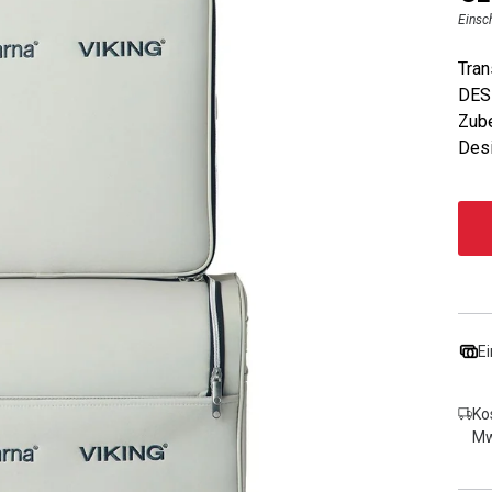
Einsc
Tra
DES
Zube
Desi
Ei
Ko
Mw