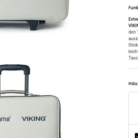
Fun
Entw
VIKI
den 
ausz
Stic
leic
Tasc
Häu