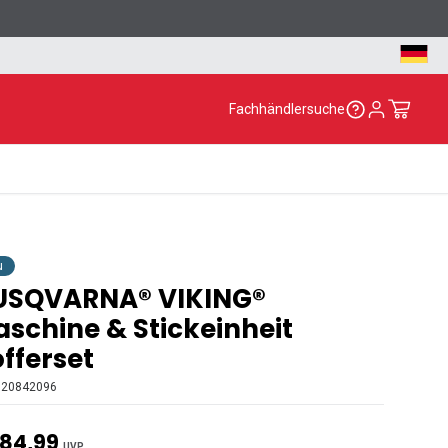
Fachhändlersuche
u
USQVARNA® VIKING®
schine & Stickeinheit
fferset
920842096
84,99
UVP