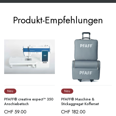
Produkt-Empfehlungen
Neu
Neu
PFAFF® creative expect™ 350
PFAFF® Maschine &
Anschiebetisch
Stickaggregat Kofferset
CHF 59.00
CHF 182.00
Price
Price