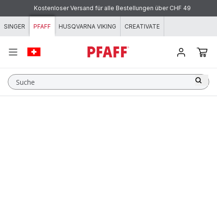
Zum Inhalt springen
Kostenloser Versand für alle Bestellungen über CHF 49
Bezahlen mit KLARNA - flexibel und einfach!
SINGER
PFAFF
HUSQVARNA VIKING
CREATIVATE
Suche