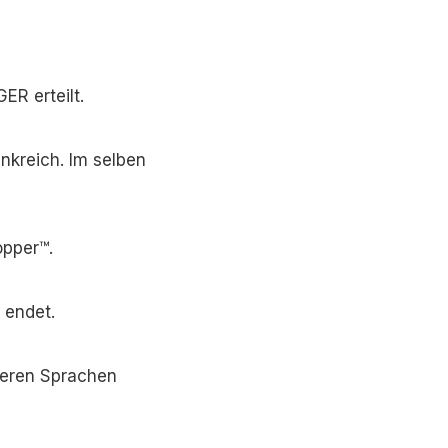
ER erteilt.
ankreich. Im selben
opper™.
 endet.
reren Sprachen