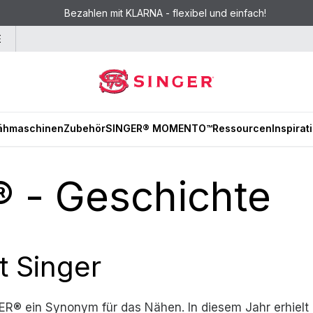
Bezahlen mit KLARNA - flexibel und einfach!
E
ähmaschinen
Zubehör
SINGER® MOMENTO™
Ressourcen
Inspirat
 - Geschichte
t Singer
ER® ein Synonym für das Nähen. In diesem Jahr erhielt 