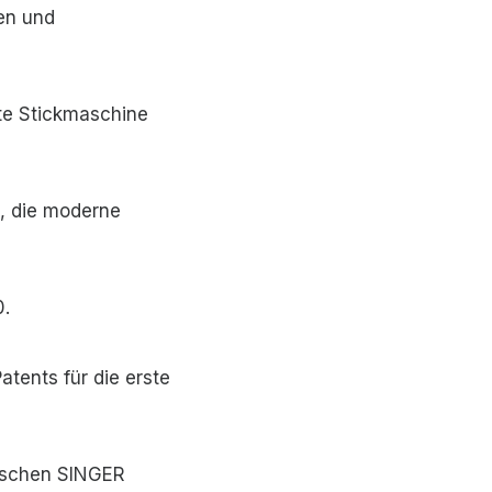
en und
te Stickmaschine
e, die moderne
0.
atents für die erste
nischen SINGER