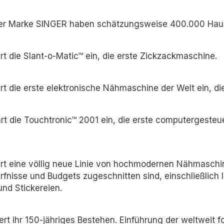
der Marke SINGER haben schätzungsweise 400.000 Haus
t die Slant-o-Matic™ ein, die erste Zickzackmaschine.
t die erste elektronische Nähmaschine der Welt ein, d
t die Touchtronic™ 2001 ein, die erste computergesteu
t eine völlig neue Linie von hochmodernen Nähmaschi
dürfnisse und Budgets zugeschnitten sind, einschließlich 
nd Stickereien.
t ihr 150-jähriges Bestehen. Einführung der weltweit fo