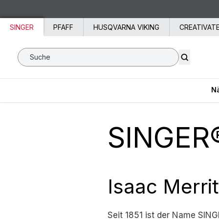
Zum Inhalt springen
SINGER
PFAFF
HUSQVARNA VIKING
CREATIVAT
Suche SVP Worldwide
N
SINGER®
Isaac Merrit
Seit 1851 ist der Name SING