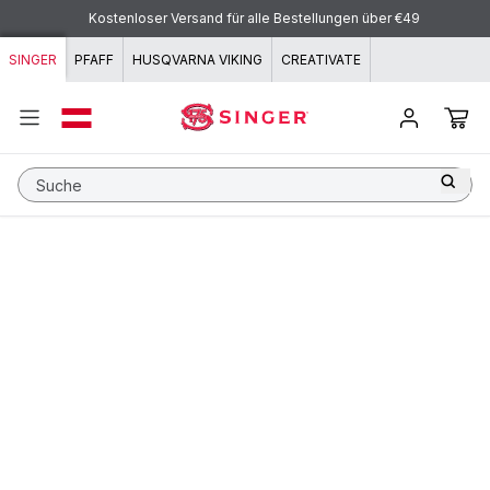
Zum Inhalt springen
Kostenloser Versand für alle Bestellungen über €49
SINGER
PFAFF
HUSQVARNA VIKING
CREATIVATE
Suche