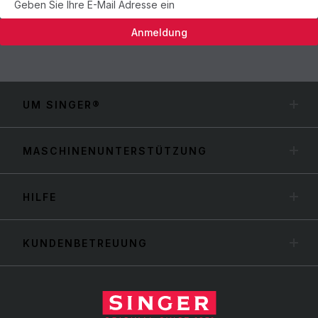
Anmeldung
UM SINGER®
MASCHINENUNTERSTÜTZUNG
HILFE
KUNDENBETREUUNG