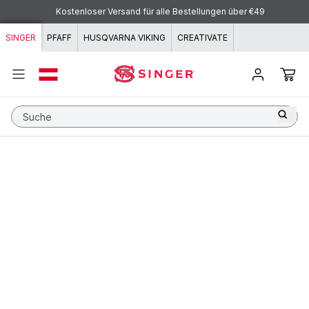
Zum Inhalt springen
Kostenloser Versand für alle Bestellungen über €49
SINGER
PFAFF
HUSQVARNA VIKING
CREATIVATE
Suche