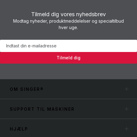
Tilmeld dig vores nyhedsbrev
Modtag nyheder, produktmeddelelser og specialtilbud
hver uge.
Nyhedsbrev
Tilmeld dig
OM SINGER®
SUPPORT TIL MASKINER
HJÆLP