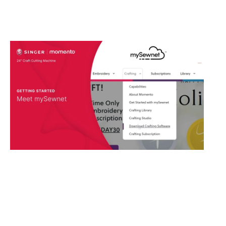
MOMENTO: Velkommen til mySewnet™.
Velkommen til mySewnet™ håndværkssoftware. I denne
video lærer du, hvordan du opretter din nye creativate™ ,
downloader creativate™ , forbinder din MOMENTO™-
maskine til din software og tjekker for opdateringer.