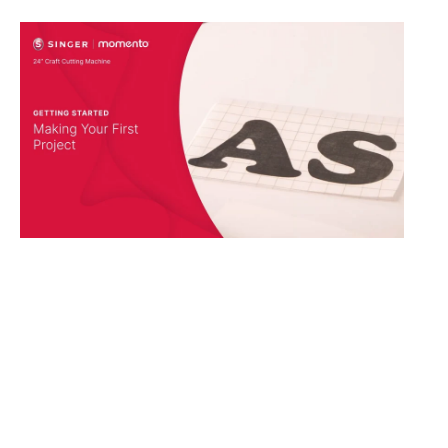
MOMENTO: Lav dit første projekt
Følg med, når du laver dit første vinylprojekt på
MOMENTO™ Craft Cutting-maskinen!