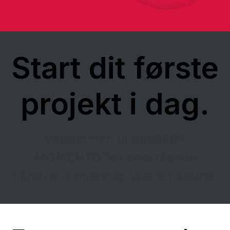
Start dit første
projekt i dag.
Velkommen til
SINGER®
MOMENTO™
en enestående
håndværksmæssig skæremaskine.