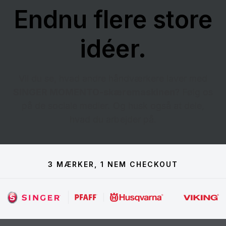
Endnu flere store
idéer.
Vil du se, hvad andre håndværkere laver med
SINGER MOMENTO-skæremaskinen
? Følg os
på de sociale medier. Og husk også at dele,
hvad du arbejder på.
3 MÆRKER, 1 NEM CHECKOUT