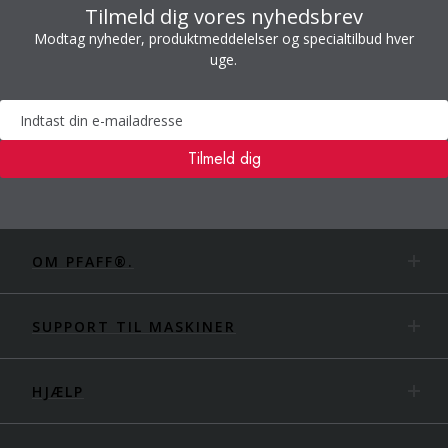
Tilmeld dig vores nyhedsbrev
Modtag nyheder, produktmeddelelser og specialtilbud hver
uge.
Nyhedsbrev
Tilmeld dig
OM PFAFF®.
SUPPORT TIL MASKINER
HJÆLP