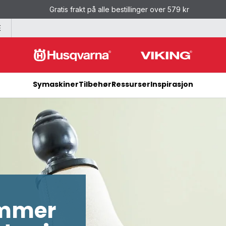
Gratis frakt på alle bestillinger over 579 kr
E
Symaskiner
Tilbehør
Ressurser
Inspirasjon
ommer