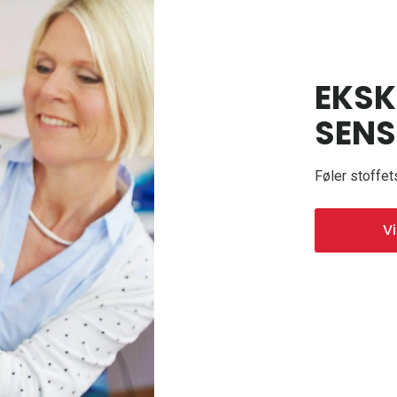
EKSK
SEN
Føler stoffet
V