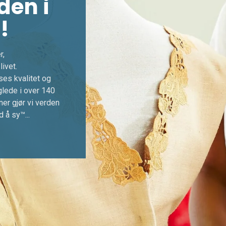
den i
!
r,
livet.
es kvalitet og
glede i over 140
ner gjør vi verden
 å sy™...