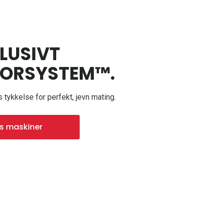
LUSIVT
SORSYSTEM™.
s tykkelse for perfekt, jevn mating.
is maskiner