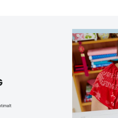
G
ptimalt