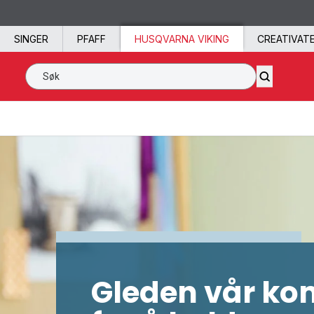
Hopp til innhold
SINGER
PFAFF
HUSQVARNA VIKING
CREATIVAT
Søk SVP Worldwide
Gleden vår k