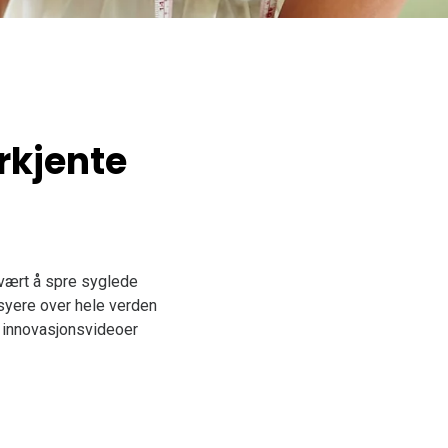
rkjente
vært å spre syglede
syere over hele verden
e innovasjonsvideoer