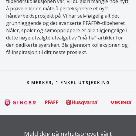
tilbehørskolleksjonen vår, vil du aldri mangle noe nytt
å prøve eller en måte å perfeksjonere et nytt
håndarbeidsprosjekt på. Vi har selvfølgelig alt det
grunnleggende og det avanserte PFAFF®-tilbehøret.
Nåler, spoler og sømopprippere er alle tilgjengelige i
dette nøye utvalgte utvalget av "må-ha"-artikler for
den dedikerte syersken. Bla gjennom kolleksjonen og
få inspirasjon til ditt neste prosjekt.
3 MERKER, 1 ENKEL UTSJEKKING
Meld deg på nyhetsbrevet vårt