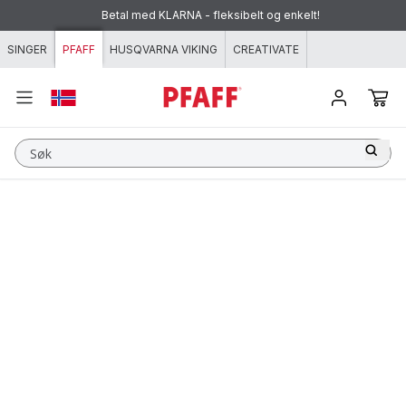
Hopp til innhold
Betal med KLARNA - fleksibelt og enkelt!
SINGER
PFAFF
HUSQVARNA VIKING
CREATIVATE
Søk