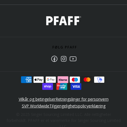
FØLG PFAFF
Facebook
Instagram
Youtube
Vilkår og betingelser
Retningslinjer for personvern
SVP Worldwide
Tilgjengelighetspolicyerklæring
© 2025 Singer Sourcing Limited LLC. Alle rettigheter
forbeholdt. PFAFF er et varemerke for Singer Sourcing Limited
LLC.