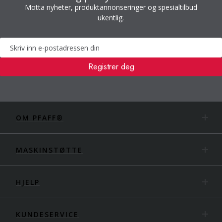
Motta nyheter, produktannonseringer og spesialtilbud
ukentlig.
Nyhetsbrev
Registrer deg
OM PFAFF®
MASKINSTØTTE
HJELP
KUNDESERVICE