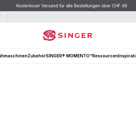
Kostenloser Versand für alle Bestellungen über CHF 49
E
ähmaschinen
Zubehör
SINGER® MOMENTO™
Ressourcen
Inspirat