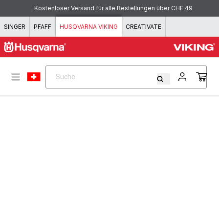
Zum Inhalt springen
Kostenloser Versand für alle Bestellungen über CHF 49
SINGER
PFAFF
HUSQVARNA VIKING
CREATIVATE
Suche
Suche