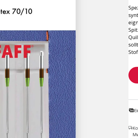
Spez
synt
eign
Spi
Quil
soll
Stof
E
Ko
Mw