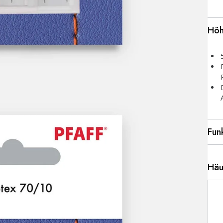
Höh
Fun
Häu