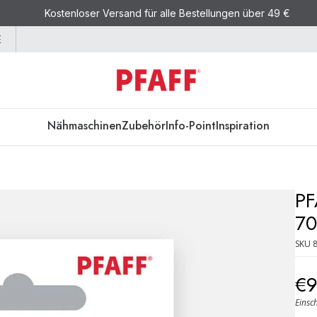
Kostenloser Versand für alle Bestellungen über 49 €
E
Nähmaschinen
Zubehör
Info-Point
Inspiration
PF
70
SKU
€
Einsc