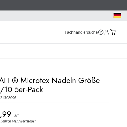
Fachhändlersuche
AFF® Microtex-Nadeln Größe
/10 5er-Pack
821308096
9,99
UVP
hließlich Mehrwertsteuer