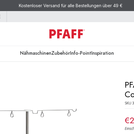
Kostenloser Versand für alle Bestellungen über 49 €
E
Nähmaschinen
Zubehör
Info-Point
Inspiration
PF
Co
SKU
€2
Einsc