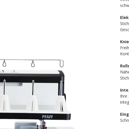
schw
Elek
Stic
Gesc
Knie
Frei
Kontr
Rol
Nähe
Stic
Inte
Ihre
inte
Ein
Schn