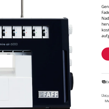
Gen
Fade
Nade
her
kos
aufg
E
Ko
Mw