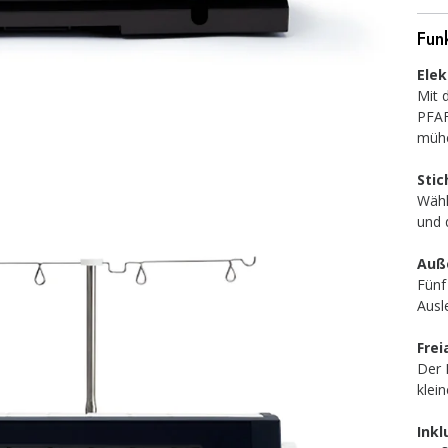
Fun
Elek
Mit 
PFAF
mühe
Sti
Wähl
und 
Auß
Fünf
Ausl
Fre
Der 
klei
Inkl