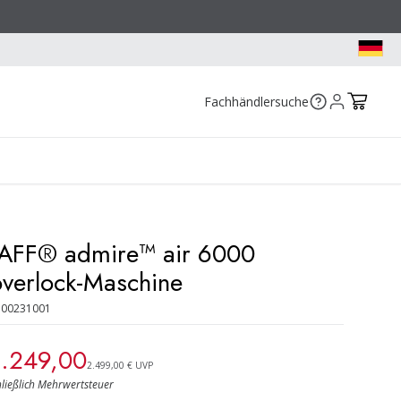
Fachhändlersuche
AFF® admire™ air 6000
verlock-Maschine
300231001
.249,00
2.499,00 € UVP
hließlich Mehrwertsteuer