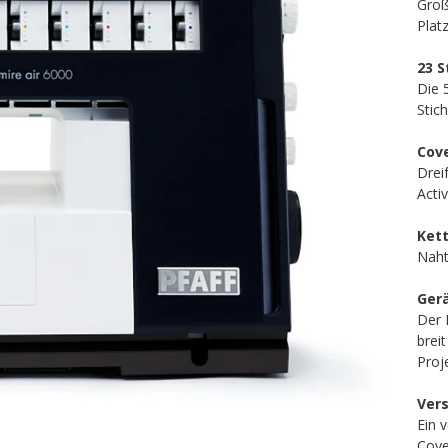
Groß
Platz
23 S
Die 
Stic
Cove
Drei
Acti
Ket
Naht
Ger
Der 
brei
Proj
Ver
Ein 
Cove