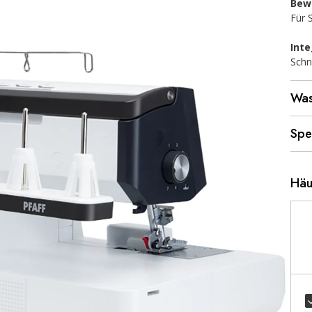
Bew
Für 
Inte
Schn
Was
Spe
Häu