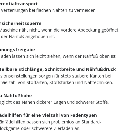
erentialtransport
t, Verzerrungen bei flachen Nähten zu vermeiden.
hsicherheitssperre
Maschine näht nicht, wenn die vordere Abdeckung geöffnet
 der Nähfuß angehoben ist.
nnungsfreigabe
Fäden lassen sich leicht ziehen, wenn der Nähfuß oben ist.
tellbare Stichlänge, Schnittbreite und Nähfußdruck
isionseinstellungen sorgen für stets saubere Kanten bei
r Vielzahl von Stoffarten, Stoffstärken und Nähtechniken.
ra Nähfußhöhe
glicht das Nähen dickerer Lagen und schwerer Stoffe.
ädelhilfen für eine Vielzahl von Fadentypen
Einfädelhilfen passen sich problemlos an Standard-
lockgarne oder schwerere Zierfäden an.