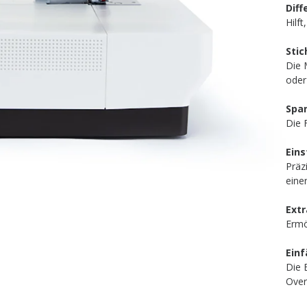
Diff
Hilf
Stic
Die 
oder
Spa
Die 
Eins
Präz
eine
Ext
Ermö
Einf
Die 
Over