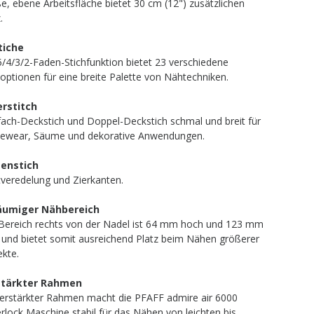
e, ebene Arbeitsfläche bietet 30 cm (12") zusätzlichen
.
tiche
5/4/3/2-Faden-Stichfunktion bietet 23 verschiedene
hoptionen für eine breite Palette von Nähtechniken.
rstitch
fach-Deckstich und Doppel-Deckstich schmal und breit für
vewear, Säume und dekorative Anwendungen.
tenstich
veredelung und Zierkanten.
äumiger Nähbereich
Bereich rechts von der Nadel ist 64 mm hoch und 123 mm
t und bietet somit ausreichend Platz beim Nähen größerer
ekte.
stärkter Rahmen
verstärkter Rahmen macht die PFAFF admire air 6000
rlock Maschine stabil für das Nähen von leichten bis