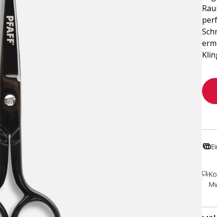
Raum
per
Schn
erm
Klin
E
Ko
Mw