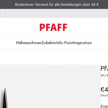
Kostenloser Versand für alle Bestellungen über 49 €
E
Nähmaschinen
Zubehör
Info-Point
Inspiration
PF
SKU
€
Einsc
Enge