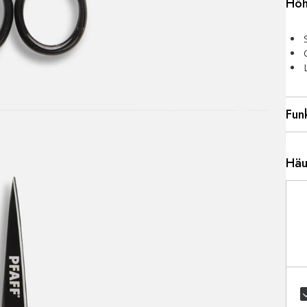
Höh
Fun
Häu