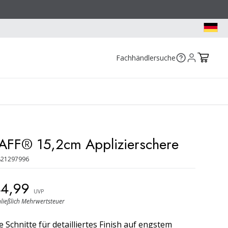
Fachhändlersuche
AFF® 15,2cm Applizierschere
821297996
44,99
UVP
hließlich Mehrwertsteuer
 Schnitte für detailliertes Finish auf engstem