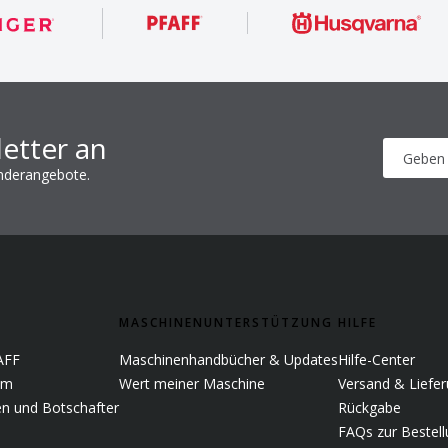
etter an
onderangebote.
MASCHINENUNTERSTÜTZUNG
HILFE
AFF
Maschinenhandbücher & Updates
Hilfe-Center
em
Wert meiner Maschine
Versand & Liefe
n und Botschafter
Rückgabe
FAQs zur Bestel