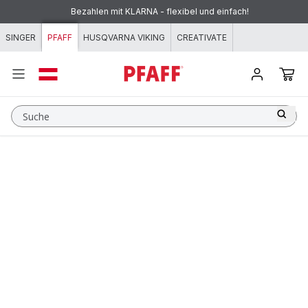
Zum Inhalt springen
Kostenloser Versand für alle Bestellungen über €49
Bezahlen mit KLARNA - flexibel und einfach!
SINGER
PFAFF
HUSQVARNA VIKING
CREATIVATE
Suche